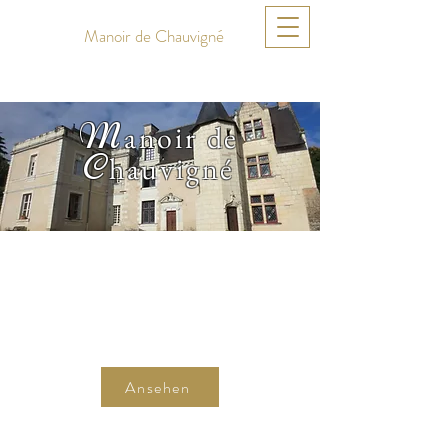
Manoir de Chauvigné
M
anoir de
C
hauvigné
Z
immer
Ansehen